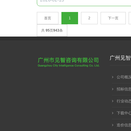
首页
1
2
下一页
共
95
页
943
条
广州见智
公司概
招标信
行业动
下载中
造价信