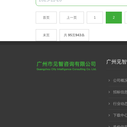
首页
上一页
1
2
末页
共
95
页
943
条
广州见智
公司概
招标信
行业动
下载中
造价信