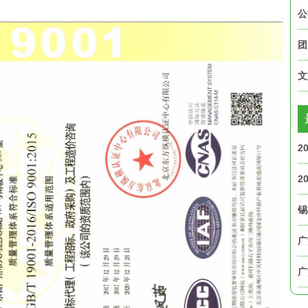
公
团
文
2
2