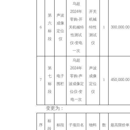
乌超
2024
年
开关
第
声波
零购
-
开
机械
六
成像
6
关机械特
特性
1
300,000.00
标
定位
性测试
测试
段
仪
仪
-
变电
仪
一次
乌超
第
2024
年
声波
七
电子
零购
-
声
成像
7
1
450,000.00
标
围栏
波成像定
定位
段
位仪
-
变
仪
电一次
变更为：
标
序
标段
子项目名
物料
数
最高限价单
段