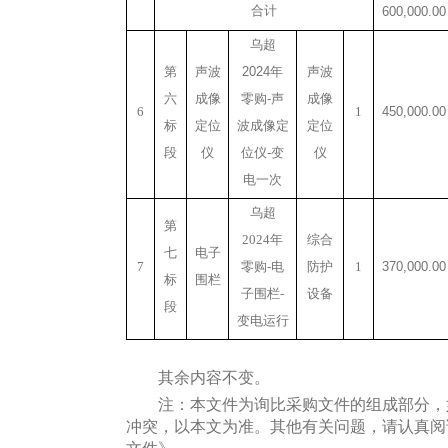
合计
600
,
000.00
乌超
第
声波
2024
年
声波
六
成像
零购
-
声
成像
6
1
450,000.00
标
定位
波成像定
定位
段
仪
位仪
-
变
仪
电一次
乌超
第
2024年
综合
七
电子
7
零购-电
防护
1
370
,
000.00
标
围栏
子围栏-
设备
段
变电运行
其余内容不变。
注：本文件为询比采购文件的组成部分，
冲突，以本文为准。其他有关问题，请认真阅