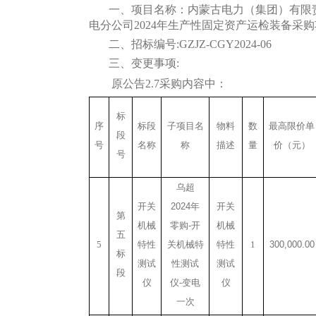
一、
项目名称：
内蒙古电力（集团）有限
电分公司
2024年生产性固定资产运检装备采
二、
招标
编号
:
GZJZ-CGY202
4-06
三、
变更事项
:
原公告
2.7采购内容中
：
标
序
标段
子项目名
物料
数
最高限价单
段
号
名称
称
描述
量
价（元）
号
乌超
开关
2024
年
开关
第
机械
零购
-
开
机械
五
5
特性
关机械特
特性
1
300,000.00
标
测试
性测试
测试
段
仪
仪
-
变电
仪
一次